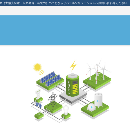
力（太陽光発電・風力発電・新電力）のことならリベラルソリューションへお問い合わせください。