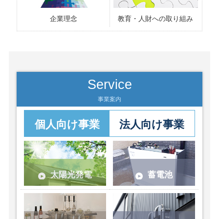
企業理念
教育・人財への取り組み
Service
事業案内
個人向け事業
法人向け事業
太陽光発電
蓄電池
太陽の光をそのまま
電気を蓄えて、必要
エネルギーに還元す
時だけ使う。エコで
る、エコな発電方法
スマートな活用法で