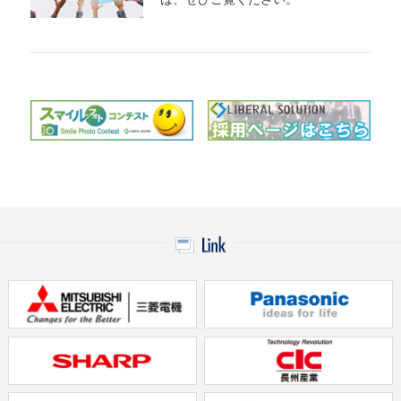
2019/04/27
当社を名乗るメンテナンスを口実にした不審な訪問活動
にご注意ください
2019/02/06
消費者庁ならびに太陽光発電協会「住宅用太陽光発電シ
ステムから発生した火災事故等」調査報告書を受けて
2018/12/27
展示会「 第2回資産運用EXPO ～不動産投資フェア～ 」
に出展します
2018/12/15
海外事業：チリのアタカマ砂漠への太陽光発電・蓄電池
併用型システム導入支援について
2018/11/22
静岡支社開設のお知らせ
2018/11/03
福岡支社開設のお知らせ