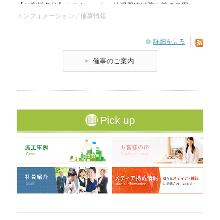
【お客様各位】エコキュート・給湯器凍結防止策のご案
内
インフォメーション／催事情報
2023/12/18
詳細を見る
【お客様各位】東芝 蓄電池 エラーE009、E010について
催事のご案内
2023/09/12
展示会「第3回 脱炭素経営EXPO 秋」に出展します
2023/05/01
プライバシーポリシー改定のお知らせ
Pick up
2022/06/20
電話受付時間変更のお知らせ（2022/7/1～）
2022/02/28
大宮支社移転（統合）のお知らせ
2022/02/17
海外事業：ラオスのシエンクワーン県への太陽光発電シ
ステム支援について