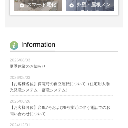
です。
す。
外壁・屋根メン
スマート電化
テナンス
全てを電気でまかな
うことで、安心・安
ご自宅をプロの視点
全＆コスト削減に。
で診断し、塗装やカ
バー工法など最適な
メンテナンスをご提
Information
案。
2026/08/03
夏季休業のお知らせ
2026/08/03
【お客様各位】停電時の自立運転について（住宅用太陽
光発電システム・蓄電システム）
2026/06/26
【お客様各位】台風7号および8号接近に伴う電話でのお
問い合わせについて
2024/12/01