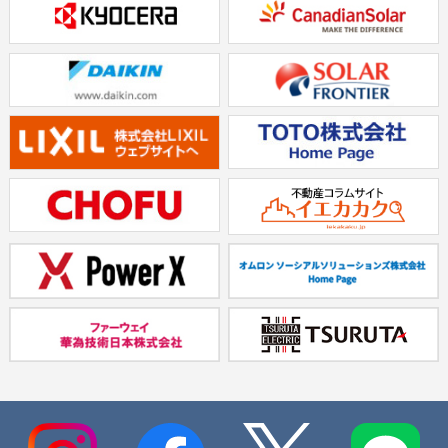
2018/04/16
表彰状と感謝状をいただきました
2018/02/04
給湯機の凍結予防について
2018/01/26
中四国支社開設のお知らせ
2018/01/19
展示会「 第6回［国際］風力発電展 ～WIND EXPO 2018
～ 」に出展します
2018/01/16
展示会「 第1回資産運用EXPO ～不動産投資フェア～ 」
に出展します
2017/10/23
東京電力グループ TEPCOホームテック株式会社との業
務提携のお知らせ