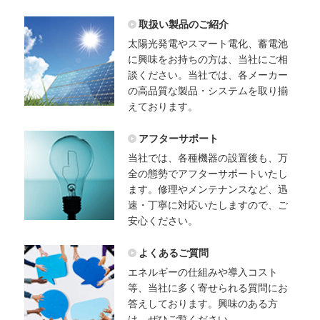
2021/09/04
リベラルペイント店舗開店のお知らせ
取扱い製品のご紹介
太陽光発電やスマート電化、蓄電池
2021/01/10
に興味をお持ちの方は、当社にご相
【お客様へ】エコキュート・給湯機の凍結予防策のご案
談ください。当社では、各メーカー
内
の高品質な製品・システムを取り揃
えております。
2020/12/27
【お客様へ】東芝 蓄電池 エラーE009、E010について
アフターサポート
2020/11/25
当社では、各種機器の設置後も、万
代表電話番号受付への自動応答電話導入のお知らせ
全の態勢でアフターサポートいたし
ます。修理やメンテナンスなど、迅
2020/04/20
速・丁寧に対応いたしますので、ご
在宅勤務（リモートワーク）への移行決定について
安心ください。
2020/04/04
よくあるご質問
札幌支社開設のお知らせ
エネルギーの仕組みや導入コスト
2020/02/15
等、当社に多く寄せられる質問にお
プライバシーマーク取得のお知らせ
答えしております。興味のある方
は、ぜひご覧ください。