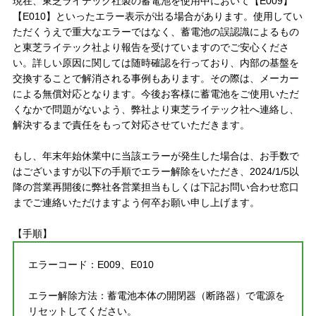
現在、東芝ライテック社製の蓄電池を使用中において【E009】
【E010】といったエラー表示が出る場合があります。使用してい
ただくうえで重大なエラーではなく、蓄電池の誤認識によるもの
と東芝ライテック社より報告を受けていますのでご安心くださ
い。詳しい原因に関しては随時確認を行っており、内部の基盤を
交換することで解消される事例もあります。その際は、メーカー
による無償対応となります。今後お客様に蓄電池をご使用いただ
くなかで問題がないよう、弊社より東芝ライテック社へ連絡し、
解決するまで責任をもって対応させていただきます。
もし、年末年始休業中に当該エラーが発生した場合は、お手数で
はございますが以下の手順でエラー解除をいただき、2024/1/5以
降の営業再開後に弊社各営業担当もしくは下記お問い合わせ窓口
までご連絡いただけますよう何卒お願い申し上げます。
【手順】
エラーコード：E009、E010
エラー解除方法：蓄電池本体の開閉器（断路器）で電源を
リセットしてください。