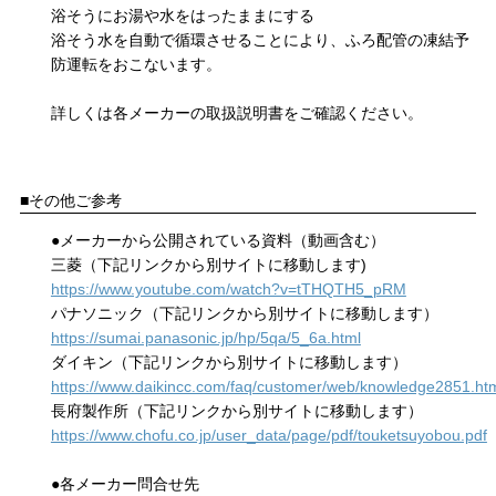
浴そうにお湯や水をはったままにする
浴そう水を自動で循環させることにより、ふろ配管の凍結予
防運転をおこないます。
詳しくは各メーカーの取扱説明書をご確認ください。
■その他ご参考
●メーカーから公開されている資料（動画含む）
三菱（下記リンクから別サイトに移動します)
https://www.youtube.com/watch?v=tTHQTH5_pRM
パナソニック（下記リンクから別サイトに移動します）
https://sumai.panasonic.jp/hp/5qa/5_6a.html
ダイキン（下記リンクから別サイトに移動します）
https://www.daikincc.com/faq/customer/web/knowledge2851.ht
長府製作所（下記リンクから別サイトに移動します）
https://www.chofu.co.jp/user_data/page/pdf/touketsuyobou.pdf
●各メーカー問合せ先