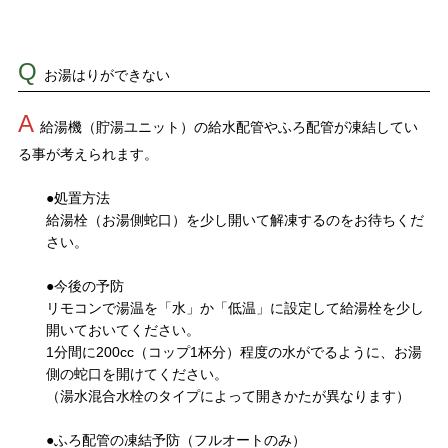
Q
お湯はりができない
A
給湯機（貯湯ユニット）の給水配管やふろ配管が凍結してい
る事が考えられます。
●処置方法
給湯栓（お湯側蛇口）を少し開いて解凍するのをお待ちくだ
さい。
●今後の予防
リモコンで湯温を「水」か「低温」に設定して給湯栓を少し
開いておいてください。
1分間に200cc（コップ1杯分）程度の水がでるように、お湯
側の蛇口を開けてください。
（湯水混合水栓のタイプによって開きかたが異なります）
●ふろ配管の凍結予防（フルオートのみ）