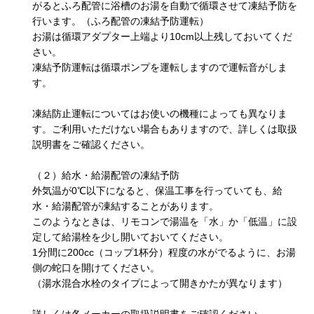
がるとふろ配管に浴槽のお湯を自動で循環させて凍結予防を
行います。（ふろ配管の凍結予防運転）
お湯は循環アダプター上端より10cm以上残しておいてくだ
さい。
凍結予防運転は循環ポンプを運転しますので運転音がしま
す。
凍結防止運転についてはお使いの機種によっても異なりま
す。ご利用いただけない場合もありますので、詳しくは取扱
説明書をご確認ください。
（２）給水・給湯配管の凍結予防
外気温が0℃以下になると、保温工事を行っていても、給
水・給湯配管が凍結することがあります。
このようなときは、リモコンで湯温を「水」か「低温」に設
定して給湯栓を少し開いておいてください。
1分間に200cc（コップ1杯分）程度の水がでるように、お湯
側の蛇口を開けてください。
（湯水混合水栓のタイプによって開きかたが異なります）